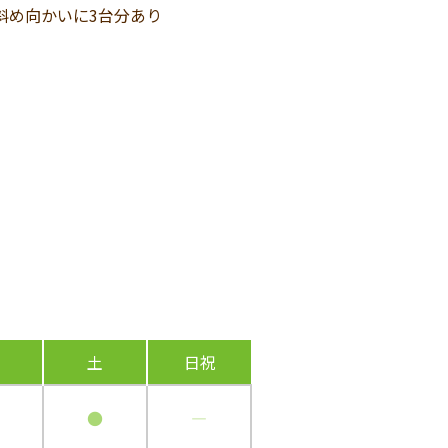
斜め向かいに3台分あり
土
日祝
●
―