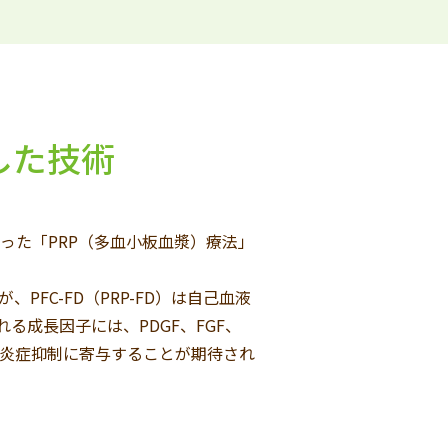
用した技術
った「PRP（多血小板血漿）療法」
FC-FD（PRP-FD）は自己血液
る成長因子には、PDGF、FGF、
癒や炎症抑制に寄与することが期待され