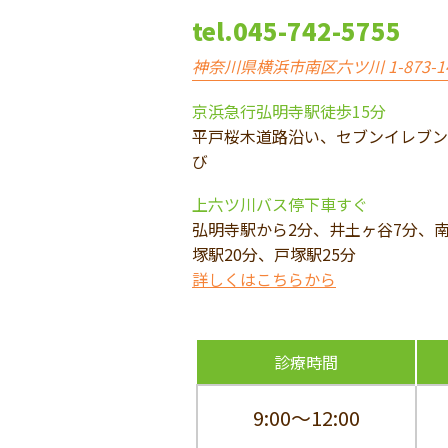
tel.
045-742-5755
神奈川県横浜市南区六ツ川 1-873-1
京浜急行弘明寺駅徒歩15分
平戸桜木道路沿い、セブンイレブン斜
び
上六ツ川バス停下車すぐ
弘明寺駅から2分、井土ヶ谷7分、南
塚駅20分、戸塚駅25分
詳しくはこちらから
診療時間
9:00～12:00