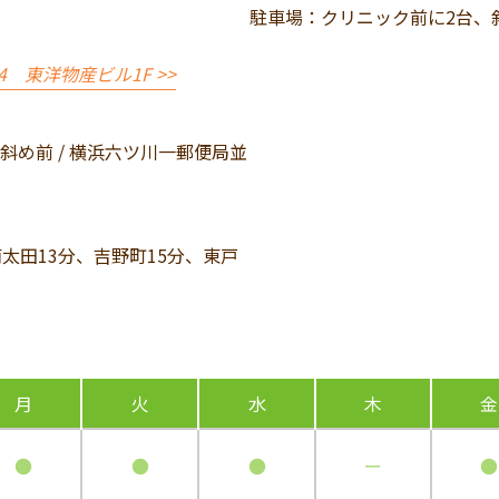
駐車場：クリニック前に2台、
4 東洋物産ビル1F >>
め前 / 横浜六ツ川一郵便局並
太田13分、吉野町15分、東戸
月
火
水
木
金
●
●
●
ー
●