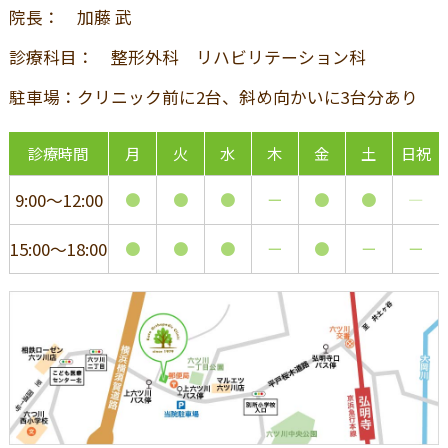
院長： 加藤 武
診療科目： 整形外科 リハビリテーション科
駐車場：クリニック前に2台、斜め向かいに3台分あり
診療時間
月
火
水
木
金
土
日祝
9:00～12:00
●
●
●
ー
●
●
―
15:00～18:00
●
●
●
ー
●
ー
ー