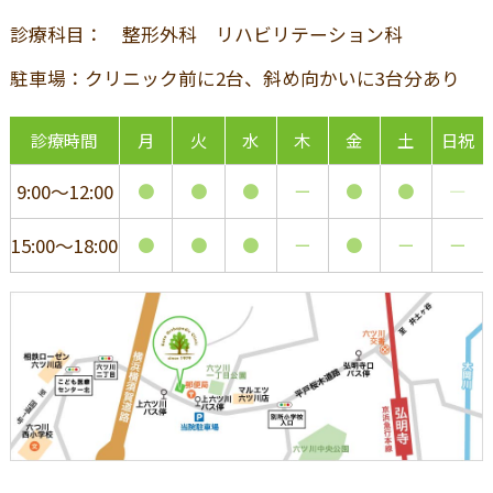
診療科目： 整形外科 リハビリテーション科
駐車場：クリニック前に2台、斜め向かいに3台分あり
診療時間
月
火
水
木
金
土
日祝
9:00～12:00
●
●
●
ー
●
●
―
15:00～18:00
●
●
●
ー
●
ー
ー