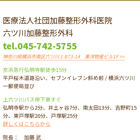
医療法人社団加藤整形外科医院
六ツ川加藤整形外科
tel.
045-742-5755
神奈川県横浜市南区六ツ川 1-873-14 東洋物産ビル1F >>
京浜急行弘明寺駅徒歩15分
平戸桜木道路沿い、セブンイレブン斜め前 / 横浜六ツ川
一郵便局並び
上六ツ川バス停下車すぐ
弘明寺駅から2分、井土ヶ谷7分、南太田13分、吉野町15
分、東戸塚駅20分、戸塚駅25分
詳しくはこちらから
院長： 加藤 武